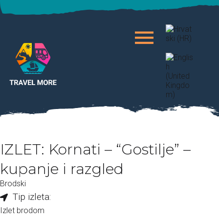
IZLET: Kornati – “Gostilje” –
kupanje i razgled
Brodski
Tip izleta:
Izlet brodom